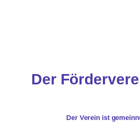
Direkt
zum
Inhalt
wechseln
Der Fördervere
Der Verein ist gemeinnü